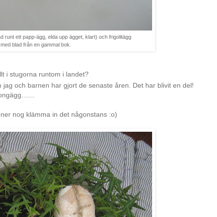
d runt ett papp-ägg, elda upp ägget, klart) och frigolitägg
med blad från en gammal bok.
lt i stugorna runtom i landet?
ag och barnen har gjort de senaste åren. Det har blivit en del!
gägg.......
Hinner nog klämma in det någonstans :o)