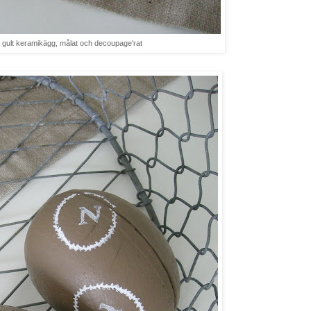
 gult keramikägg, målat och decoupage'rat