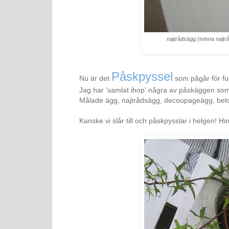
najtrådsägg (tvinna najtrå
Påskpyssel
Nu är det
som pågår för ful
Jag har 'samlat ihop' några av påskäggen som j
Målade ägg, najtrådsägg, decoupageägg, beton
Kanske vi slår till och påskpysslar i helgen! 