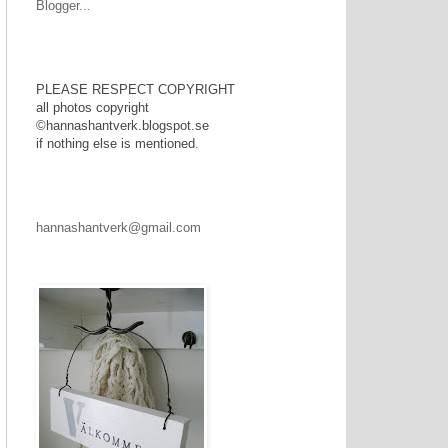
PLEASE RESPECT COPYRIGHT
PLEASE RESPECT COPYRIGHT
PLEASE RESPECT COPYRIGHT
all photos copyright
©
hannashantverk.blogspot.se
if nothing else is mentioned.
hannashantverk@gmail.com